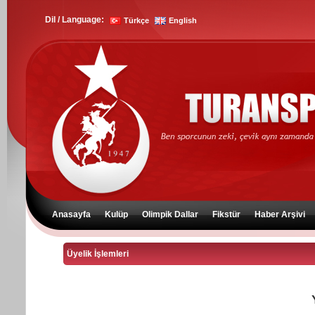
Dil / Language:
Türkçe
English
Anasayfa
Kulüp
Olimpik Dallar
Fikstür
Haber Arşivi
Anasayfa
Kulüp
Olimpik Dallar
Fikstür
Haber Arşivi
Üyelik İşlemleri