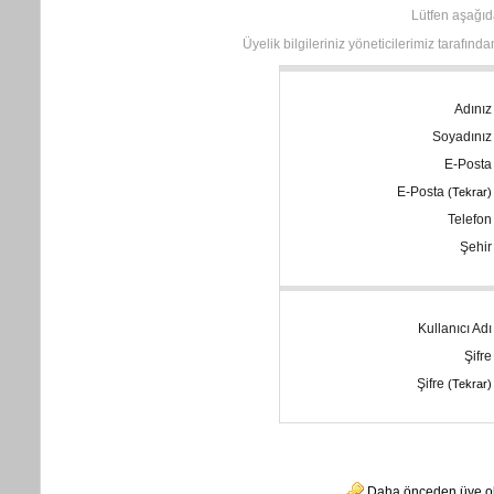
Lütfen aşağıda
Üyelik bilgileriniz yöneticilerimiz tarafın
Adınız
Soyadınız
E-Posta
E-Posta
(Tekrar)
Telefon
Şehir
Kullanıcı Adı
Şifre
Şifre
(Tekrar)
Daha önceden üye olup